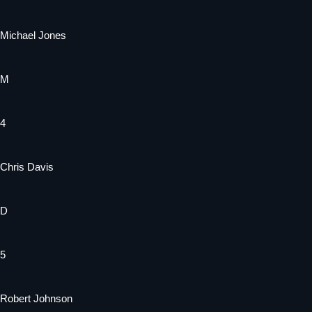
Michael Jones
M
4
Chris Davis
D
5
Robert Johnson