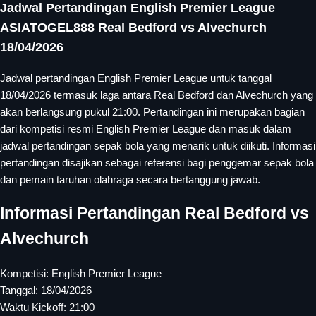
Jadwal Pertandingan English Premier League
ASIATOGEL888 Real Bedford vs Alvechurch
18/04/2026
Jadwal pertandingan English Premier League untuk tanggal
18/04/2026 termasuk laga antara Real Bedford dan Alvechurch yang
akan berlangsung pukul 21:00. Pertandingan ini merupakan bagian
dari kompetisi resmi English Premier League dan masuk dalam
jadwal pertandingan sepak bola yang menarik untuk diikuti. Informasi
pertandingan disajikan sebagai referensi bagi penggemar sepak bola
dan pemain taruhan olahraga secara bertanggung jawab.
Informasi Pertandingan Real Bedford vs
Alvechurch
Kompetisi: English Premier League
Tanggal: 18/04/2026
Waktu Kickoff: 21:00