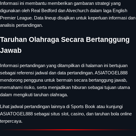
Informasi ini membantu memberikan gambaran strategi yang
digunakan oleh Real Bedford dan Alvechurch dalam laga English
Premier League. Data lineup disajikan untuk keperluan informasi dan
analisis pertandingan.
Taruhan Olahraga Secara Bertanggung
Jawab
Informasi pertandingan yang ditampilkan di halaman ini bertujuan
sebagai referensi jadwal dan data pertandingan. ASIATOGEL888
mendorong pengguna untuk bermain secara bertanggung jawab,
memahami risiko, serta menjadikan hiburan sebagai tujuan utama
dalam mengikuti taruhan olahraga.
Lihat jadwal pertandingan lainnya di
Sports Book
atau kunjungi
ASIATOGEL888
sebagai situs slot, casino, dan taruhan bola online
terpercaya.