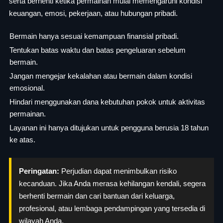
serta berhenti ketika permainan mulai memengaruhi kondisi
keuangan, emosi, pekerjaan, atau hubungan pribadi.
Bermain hanya sesuai kemampuan finansial pribadi.
Tentukan batas waktu dan batas pengeluaran sebelum
bermain.
Jangan mengejar kekalahan atau bermain dalam kondisi
emosional.
Hindari menggunakan dana kebutuhan pokok untuk aktivitas
permainan.
Layanan ini hanya ditujukan untuk pengguna berusia 18 tahun
ke atas.
Peringatan:
Perjudian dapat menimbulkan risiko
kecanduan. Jika Anda merasa kehilangan kendali, segera
berhenti bermain dan cari bantuan dari keluarga,
profesional, atau lembaga pendampingan yang tersedia di
wilayah Anda.