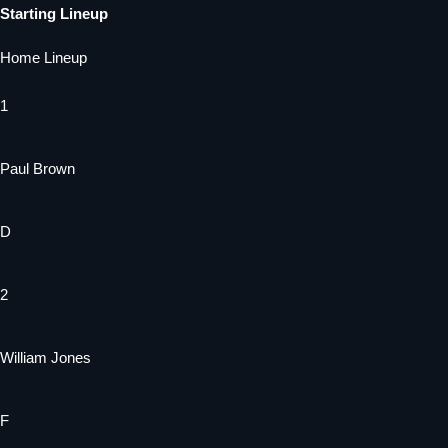
Starting Lineup
Home Lineup
1
Paul Brown
D
2
William Jones
F