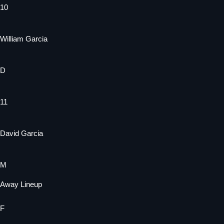
10
William Garcia
D
11
David Garcia
M
Away Lineup
F