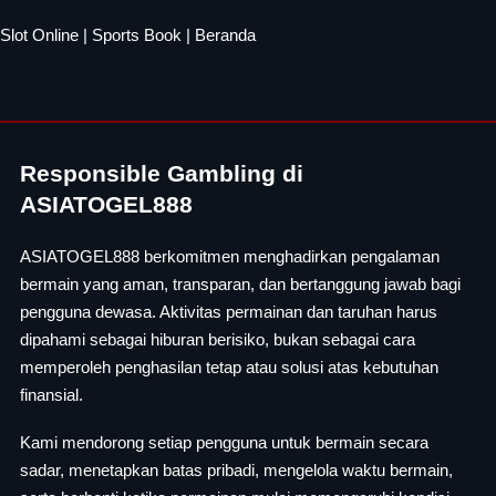
Slot Online
|
Sports Book
|
Beranda
Responsible Gambling di
ASIATOGEL888
ASIATOGEL888 berkomitmen menghadirkan pengalaman
bermain yang aman, transparan, dan bertanggung jawab bagi
pengguna dewasa. Aktivitas permainan dan taruhan harus
dipahami sebagai hiburan berisiko, bukan sebagai cara
memperoleh penghasilan tetap atau solusi atas kebutuhan
finansial.
Kami mendorong setiap pengguna untuk bermain secara
sadar, menetapkan batas pribadi, mengelola waktu bermain,