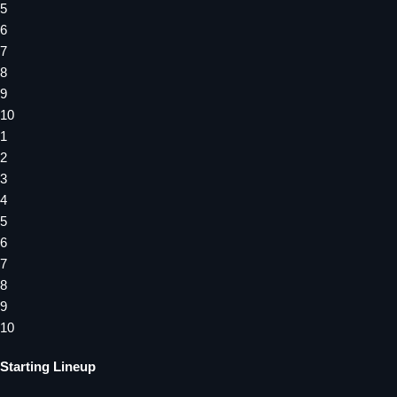
5
6
7
8
9
10
1
2
3
4
5
6
7
8
9
10
Starting Lineup