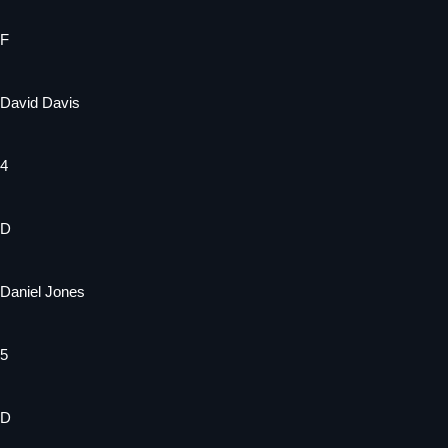
F
David Davis
4
D
Daniel Jones
5
D