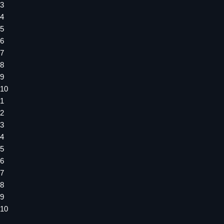
3
4
5
6
7
8
9
10
1
2
3
4
5
6
7
8
9
10