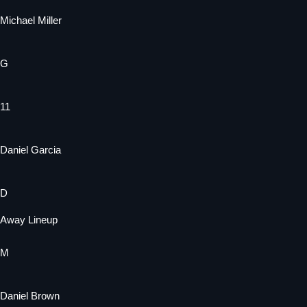
Michael Miller
G
11
Daniel Garcia
D
Away Lineup
M
Daniel Brown