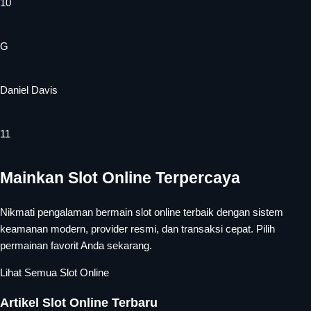
10
G
Daniel Davis
11
Mainkan Slot Online Terpercaya
Nikmati pengalaman bermain slot online terbaik dengan sistem
keamanan modern, provider resmi, dan transaksi cepat. Pilih
permainan favorit Anda sekarang.
Lihat Semua Slot Online
Artikel Slot Online Terbaru