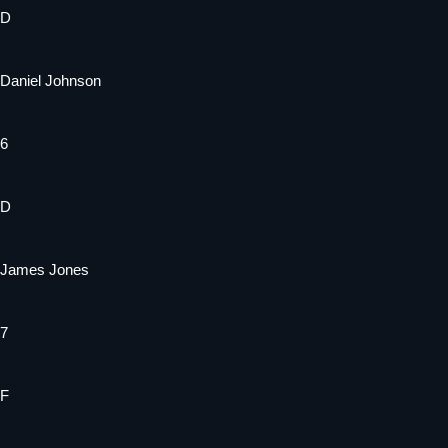
D
Daniel Johnson
6
D
James Jones
7
F