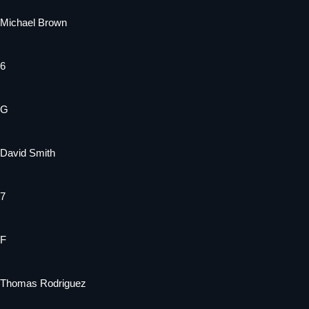
Michael Brown
6
G
David Smith
7
F
Thomas Rodriguez