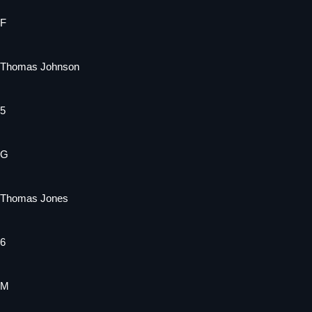
F
Thomas Johnson
5
G
Thomas Jones
6
M