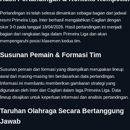
Pertandingan ini telah selesai dimainkan sebagai bagian dari jadwal
resmi Primeira Liga. Inter berhasil mengalahkan Cagliari dengan
skor 3-0 pada tanggal 18/04/2026. Hasil pertandingan ini menjadi
bagian dari rangkaian laga dalam Primeira Liga dan akan
mempengaruhi posisi klasemen kedua tim.
Susunan Pemain & Formasi Tim
Susunan pemain dan formasi yang ditampilkan merupakan lineup
awal dari masing-masing tim berdasarkan data pertandingan.
Informasi ini membantu memberikan gambaran strategi yang
digunakan oleh Inter dan Cagliari dalam laga Primeira Liga. Data
lineup disajikan untuk keperluan informasi dan analisis pertandingan.
Taruhan Olahraga Secara Bertanggung
Jawab