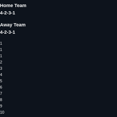
Home Team
4-2-3-1
Away Team
4-2-3-1
1
1
1
2
3
4
5
6
7
8
9
10