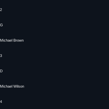
2
G
Michael Brown
3
D
Michael Wilson
4