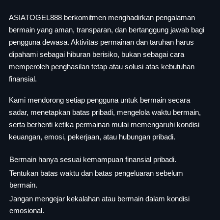
ASIATOGEL888 berkomitmen menghadirkan pengalaman
bermain yang aman, transparan, dan bertanggung jawab bagi
pengguna dewasa. Aktivitas permainan dan taruhan harus
dipahami sebagai hiburan berisiko, bukan sebagai cara
memperoleh penghasilan tetap atau solusi atas kebutuhan
finansial.
Kami mendorong setiap pengguna untuk bermain secara
sadar, menetapkan batas pribadi, mengelola waktu bermain,
serta berhenti ketika permainan mulai memengaruhi kondisi
keuangan, emosi, pekerjaan, atau hubungan pribadi.
Bermain hanya sesuai kemampuan finansial pribadi.
Tentukan batas waktu dan batas pengeluaran sebelum
bermain.
Jangan mengejar kekalahan atau bermain dalam kondisi
emosional.