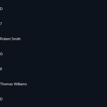
D
7
Robert Smith
G
8
Thomas Williams
D