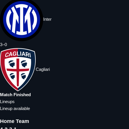
Inter
3
–
0
Cagliari
Match Finished
Lineups
Lineup available
Home Team