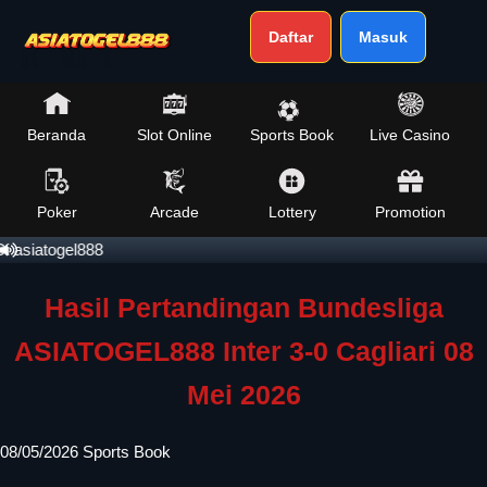
Daftar
Masuk
Beranda
Slot Online
Sports Book
Live Casino
Poker
Arcade
Lottery
Promotion
iatogel888
Hasil Pertandingan Bundesliga
ASIATOGEL888 Inter 3-0 Cagliari 08
Mei 2026
08/05/2026
Sports Book