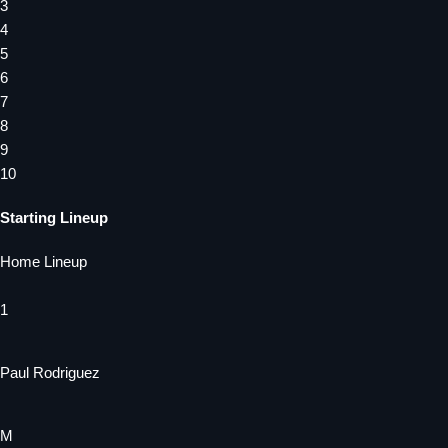
3
4
5
6
7
8
9
10
Starting Lineup
Home Lineup
1
Paul Rodriguez
M