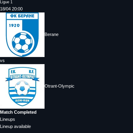
Ligue 1
18/04 20:00
Berane
vs
Otrant-Olympic
Match Completed
Lineups
Lineup available