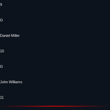
9
G
Daniel Miller
10
G
John Williams
11