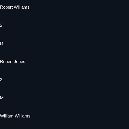
Robert Williams
2
D
Robert Jones
3
M
William Williams