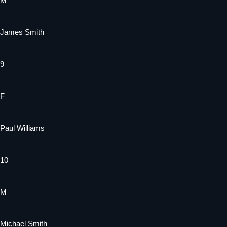
M
James Smith
9
F
Paul Williams
10
M
Michael Smith