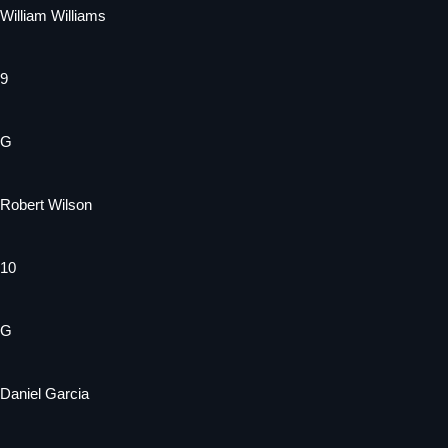
William Williams
9
G
Robert Wilson
10
G
Daniel Garcia