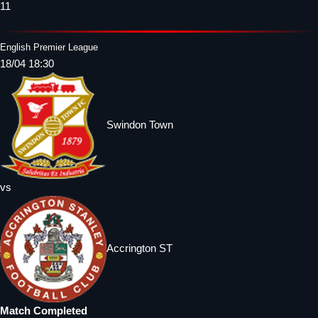
11
English Premier League
18/04 18:30
Swindon Town
vs
Accrington ST
Match Completed