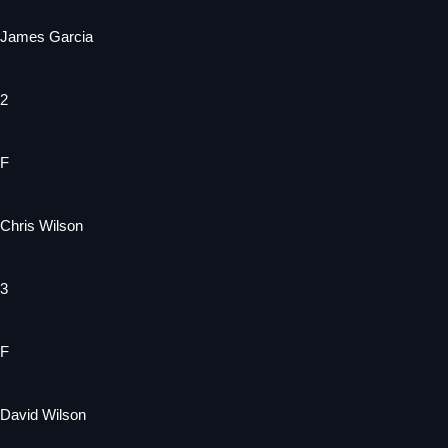
James Garcia
2
F
Chris Wilson
3
F
David Wilson