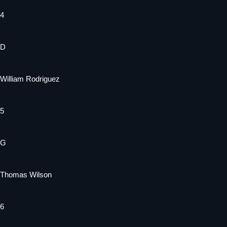
4
D
William Rodriguez
5
G
Thomas Wilson
6