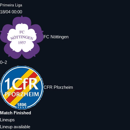
Primeira Liga
18/04 00:00
FC Nöttingen
0
–
2
CFR Pforzheim
Match Finished
Lineups
Lineup available