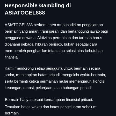
Responsible Gambling di
ASIATOGEL888
ASIATOGEL888 berkomitmen menghadirkan pengalaman
bermain yang aman, transparan, dan bertanggung jawab bagi
pengguna dewasa. Aktivitas permainan dan taruhan harus
dipahami sebagai hiburan berisiko, bukan sebagai cara
memperoleh penghasilan tetap atau solusi atas kebutuhan
finansial.
Kami mendorong setiap pengguna untuk bermain secara
sadar, menetapkan batas pribadi, mengelola waktu bermain,
serta berhenti ketika permainan mulai memengaruhi kondisi
keuangan, emosi, pekerjaan, atau hubungan pribadi.
Bermain hanya sesuai kemampuan finansial pribadi.
Tentukan batas waktu dan batas pengeluaran sebelum
bermain.