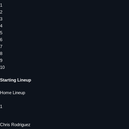
1
2
3
4
5
6
7
8
9
10
Starting Lineup
Home Lineup
1
Chris Rodriguez