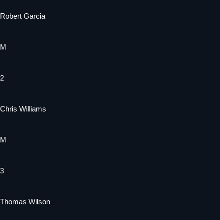
Robert Garcia
M
2
Chris Williams
M
3
Thomas Wilson