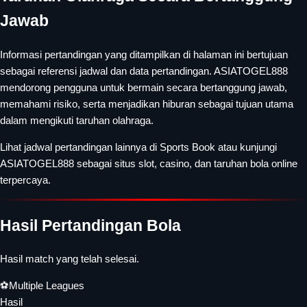
Jawab
Informasi pertandingan yang ditampilkan di halaman ini bertujuan
sebagai referensi jadwal dan data pertandingan. ASIATOGEL888
mendorong pengguna untuk bermain secara bertanggung jawab,
memahami risiko, serta menjadikan hiburan sebagai tujuan utama
dalam mengikuti taruhan olahraga.
Lihat jadwal pertandingan lainnya di
Sports Book
atau kunjungi
ASIATOGEL888
sebagai situs slot, casino, dan taruhan bola online
terpercaya.
Hasil Pertandingan Bola
Hasil match yang telah selesai.
⚽
Multiple Leagues
Hasil