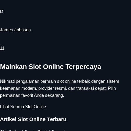
D
James Johnson
11
Mainkan Slot Online Terpercaya
Nikmati pengalaman bermain slot online terbaik dengan sistem
keamanan modern, provider resmi, dan transaksi cepat. Pilih
permainan favorit Anda sekarang.
Lihat Semua Slot Online
Artikel Slot Online Terbaru