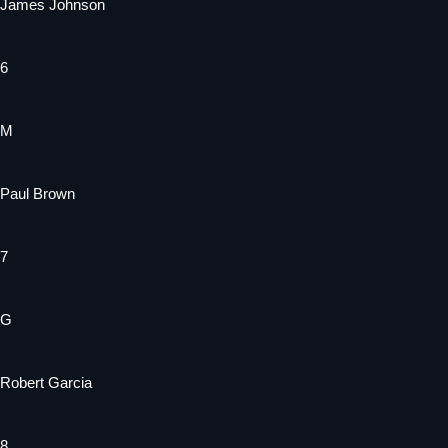
James Johnson
6
M
Paul Brown
7
G
Robert Garcia
8