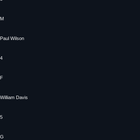
M
Paul Wilson
4
F
William Davis
5
G