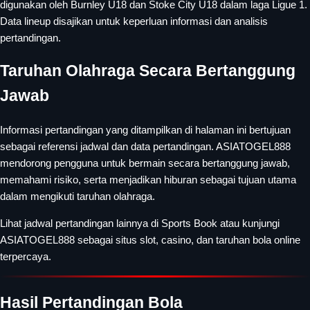
digunakan oleh Burnley U18 dan Stoke City U18 dalam laga Ligue 1.
Data lineup disajikan untuk keperluan informasi dan analisis
pertandingan.
Taruhan Olahraga Secara Bertanggung
Jawab
Informasi pertandingan yang ditampilkan di halaman ini bertujuan
sebagai referensi jadwal dan data pertandingan. ASIATOGEL888
mendorong pengguna untuk bermain secara bertanggung jawab,
memahami risiko, serta menjadikan hiburan sebagai tujuan utama
dalam mengikuti taruhan olahraga.
Lihat jadwal pertandingan lainnya di
Sports Book
atau kunjungi
ASIATOGEL888
sebagai situs slot, casino, dan taruhan bola online
terpercaya.
Hasil Pertandingan Bola