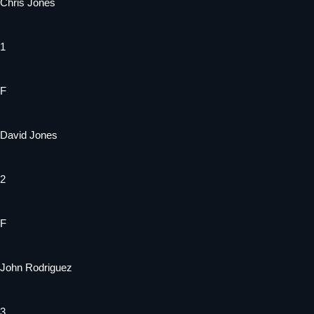
Chris Jones
1
F
David Jones
2
F
John Rodriguez
3