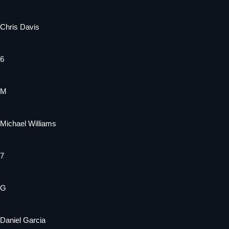
Chris Davis
6
M
Michael Williams
7
G
Daniel Garcia