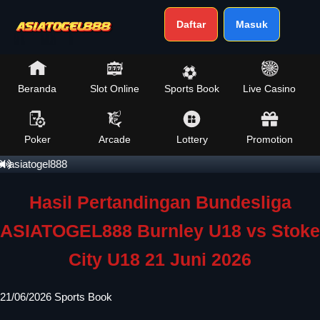
Daftar
Masuk
Beranda
Slot Online
Sports Book
Live Casino
Poker
Arcade
Lottery
Promotion
atogel888
Hasil Pertandingan Bundesliga
ASIATOGEL888 Burnley U18 vs Stoke
City U18 21 Juni 2026
21/06/2026
Sports Book