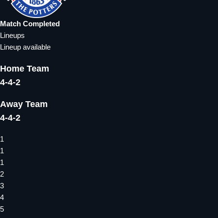
Match Completed
Lineups
Lineup available
Home Team
4-4-2
Away Team
4-4-2
1
1
1
2
3
4
5