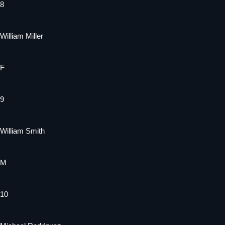
8
William Miller
F
9
William Smith
M
10