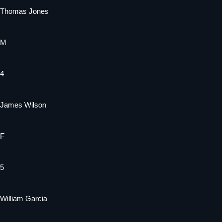
Thomas Jones
M
4
James Wilson
F
5
William Garcia