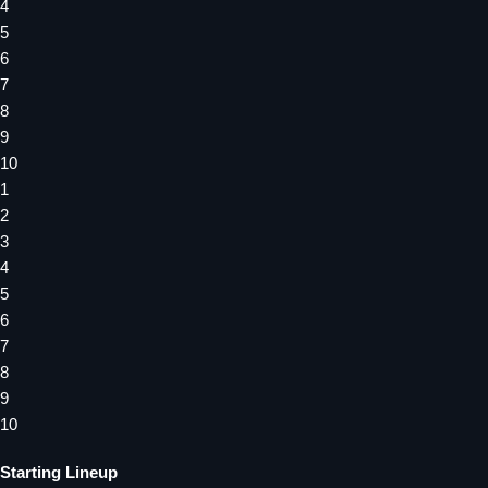
4
5
6
7
8
9
10
1
2
3
4
5
6
7
8
9
10
Starting Lineup