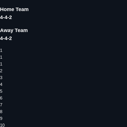
Home Team
4-4-2
Away Team
4-4-2
1
1
1
2
3
4
5
6
7
8
9
10