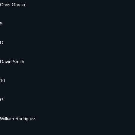
Chris Garcia
9
D
David Smith
10
G
William Rodriguez