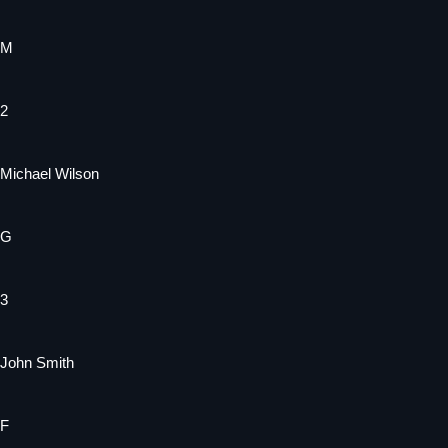
M
2
Michael Wilson
G
3
John Smith
F