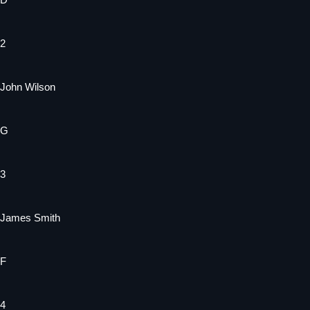
2
John Wilson
G
3
James Smith
F
4