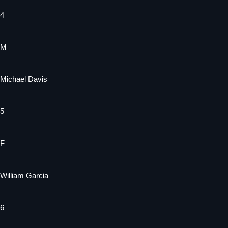
4
M
Michael Davis
5
F
William Garcia
6