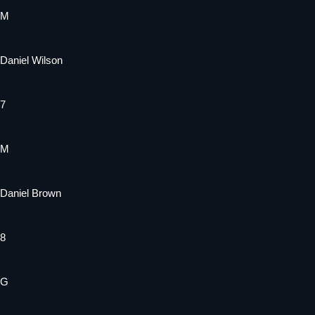
M
Daniel Wilson
7
M
Daniel Brown
8
G