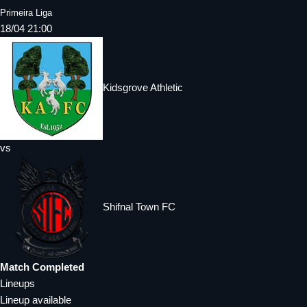
Primeira Liga
18/04 21:00
Kidsgrove Athletic
vs
Shifnal Town FC
Match Completed
Lineups
Lineup available