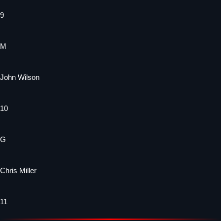
9
M
John Wilson
10
G
Chris Miller
11