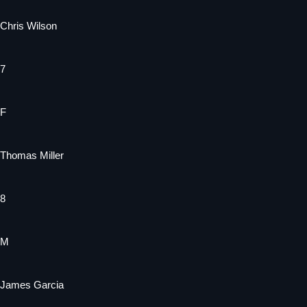
Chris Wilson
7
F
Thomas Miller
8
M
James Garcia