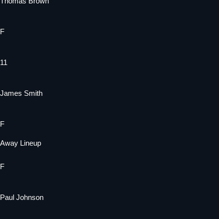
Thomas Brown
F
11
James Smith
F
Away Lineup
F
Paul Johnson