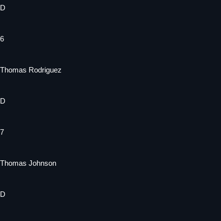
D
6
Thomas Rodriguez
D
7
Thomas Johnson
D