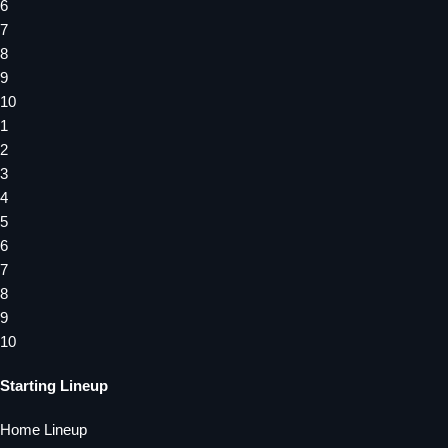
6
7
8
9
10
1
2
3
4
5
6
7
8
9
10
Starting Lineup
Home Lineup