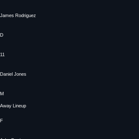
James Rodriguez
D
11
Daniel Jones
M
Away Lineup
F