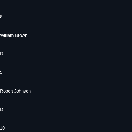
8
William Brown
D
9
Robert Johnson
D
10