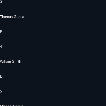
3
Thomas Garcia
F
4
William Smith
D
5