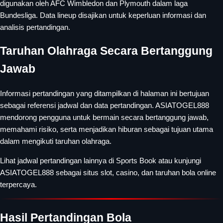
digunakan oleh AFC Wimbledon dan Plymouth dalam laga
Bundesliga. Data lineup disajikan untuk keperluan informasi dan
analisis pertandingan.
Taruhan Olahraga Secara Bertanggung
Jawab
Informasi pertandingan yang ditampilkan di halaman ini bertujuan
sebagai referensi jadwal dan data pertandingan. ASIATOGEL888
mendorong pengguna untuk bermain secara bertanggung jawab,
memahami risiko, serta menjadikan hiburan sebagai tujuan utama
dalam mengikuti taruhan olahraga.
Lihat jadwal pertandingan lainnya di
Sports Book
atau kunjungi
ASIATOGEL888
sebagai situs slot, casino, dan taruhan bola online
terpercaya.
Hasil Pertandingan Bola