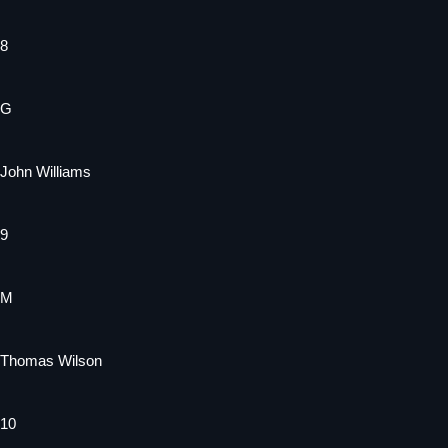
8
G
John Williams
9
M
Thomas Wilson
10