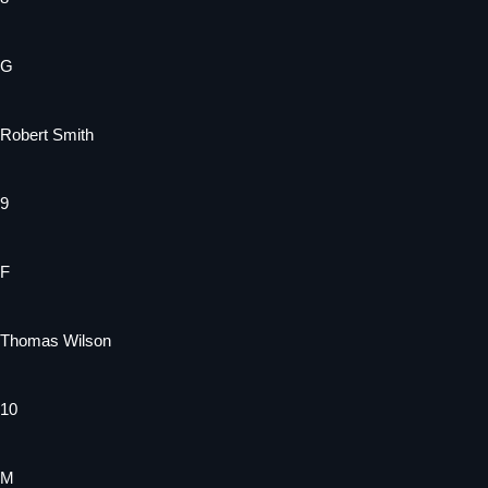
G
Robert Smith
9
F
Thomas Wilson
10
M