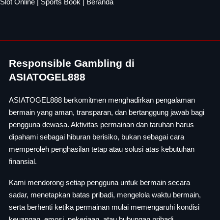
Slot Online
|
Sports Book
|
Beranda
Responsible Gambling di
ASIATOGEL888
ASIATOGEL888 berkomitmen menghadirkan pengalaman
bermain yang aman, transparan, dan bertanggung jawab bagi
pengguna dewasa. Aktivitas permainan dan taruhan harus
dipahami sebagai hiburan berisiko, bukan sebagai cara
memperoleh penghasilan tetap atau solusi atas kebutuhan
finansial.
Kami mendorong setiap pengguna untuk bermain secara
sadar, menetapkan batas pribadi, mengelola waktu bermain,
serta berhenti ketika permainan mulai memengaruhi kondisi
keuangan, emosi, pekerjaan, atau hubungan pribadi.