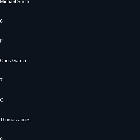
Michael Smith
6
F
Chris Garcia
7
G
Thomas Jones
8